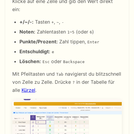
Klicke auf eine Zelle und gib den Wert direkt
ein:
+/~/-:
Tasten
,
,
+
~
-
Noten:
Zahlentasten
–
(oder
)
1
5
6
Punkte/Prozent:
Zahl tippen,
Enter
Entschuldigt:
e
Löschen:
oder
Esc
Backspace
Mit Pfeiltasten und
navigierst du blitzschnell
Tab
von Zelle zu Zelle. Drücke
in der Tabelle für
?
alle
Kürzel
.