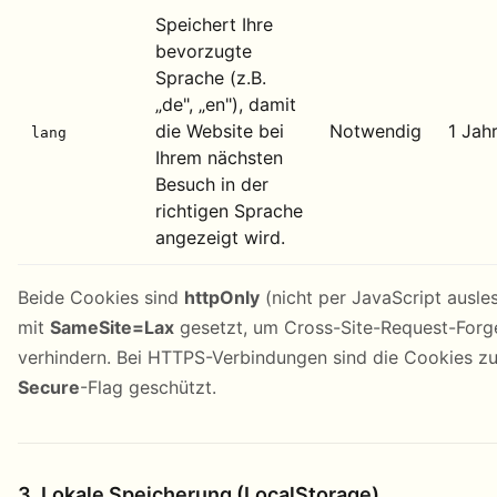
Speichert Ihre
bevorzugte
Sprache (z.B.
„de", „en"), damit
die Website bei
Notwendig
1 Jah
lang
Ihrem nächsten
Besuch in der
richtigen Sprache
angezeigt wird.
Beide Cookies sind
httpOnly
(nicht per JavaScript ausl
mit
SameSite=Lax
gesetzt, um Cross-Site-Request-Forge
verhindern. Bei HTTPS-Verbindungen sind die Cookies zu
Secure
-Flag geschützt.
3. Lokale Speicherung (LocalStorage)